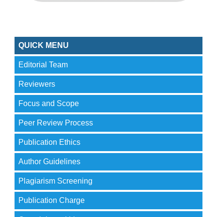
QUICK MENU
Editorial Team
Reviewers
Focus and Scope
Peer Review Process
Publication Ethics
Author Guidelines
Plagiarism Screening
Publication Charge