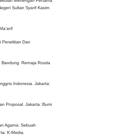
i Sekolah Menengah Pertama
egeri Sultan Syarif Kasim
Ma’arif
 Penelitian Dan
if. Bandung: Remaja Rosda
ggris Indonesia. Jakarta:
an Proposal. Jakarta: Bumi
gan Agama: Sebuah
ta: K-Media.