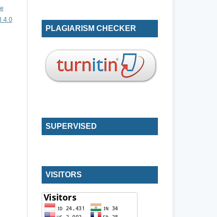
ve
 4.0
PLAGIARISM CHECKER
SUPERVISED
VISITORS