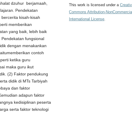
shalat dzuhur berjamaah,
This work is licensed under a
Creati
lajaran. Pendekatan
Commons Attribution-NonCommercial
bercerita kisah-kisah
International License
.
perti memberikan
an yang baik, lebih baik
 Pendekatan fungsional
idik dengan menakankan
yaitumemberikan contoh
perti ketika guru
sai maka guru ikut
ik. (2) Faktor pendukung
ta didik di MTs Tarbiyah
ebaya dan faktor
Kemudian adapun faktor
angnya kedisiplinan peserta
arga serta faktor teknologi