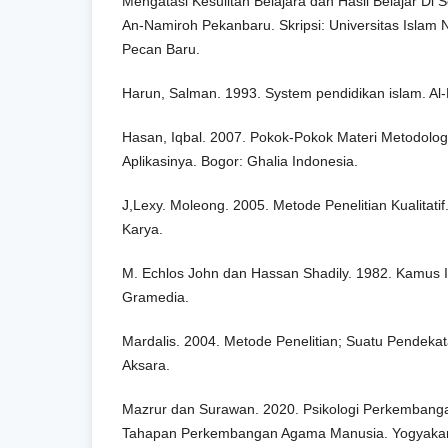
Mengatasi Kesulitan Belajara dan Hasil Belajar D
An-Namiroh Pekanbaru. Skripsi: Universitas Islam N
Pecan Baru.
Harun, Salman. 1993. System pendidikan islam. Al-
Hasan, Iqbal. 2007. Pokok-Pokok Materi Metodologi
Aplikasinya. Bogor: Ghalia Indonesia.
J,Lexy. Moleong. 2005. Metode Penelitian Kualitat
Karya.
M. Echlos John dan Hassan Shadily. 1982. Kamus In
Gramedia.
Mardalis. 2004. Metode Penelitian; Suatu Pendekat
Aksara.
Mazrur dan Surawan. 2020. Psikologi Perkemban
Tahapan Perkembangan Agama Manusia. Yogyakar