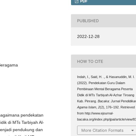
PDF
PUBLISHED
2022-12-28
HOW TO CITE
 Beragama
Indah, I., Said, H. ., & Hasanuddin, M. I. 
(2022). Pendekatan Guru Dalam
Pembinaan Mental Beragama Peserta
Didik di MTs Tarbiyah Al-Azhar Tiroang
Kab. Pinrang.
Bacaka: Jurnal Pendidika
Agama Islam
,
2
(2), 176–192. Retrieved
from http://www.ejournal-
 Bagaimana pendekatan
bacaka.org/index.php/jpai/article/view/8
ik di MTs Tarbiyah Al-
 menjadi pendukung dan
More Citation Formats