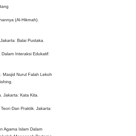
ntang
hannya (Al-Hikmah).
akarta: Balai Pustaka.
 Dalam Interaksi Edukatif:
l. Masjid Nurul Falah Lekoh
shing.
 Jakarta: Kata Kita.
Teori Dan Praktik. Jakarta:
kn Agama Islam Dalam