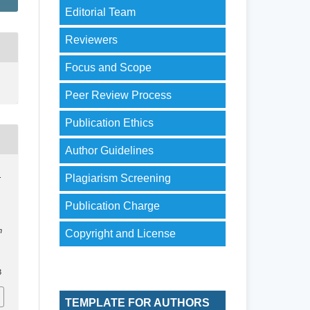
Editorial Team
Reviewers
Focus and Scope
Peer Review Process
Publication Ethics
Author Guidelines
.
Plagiarism Screening
Publication Charge
n
Copyright and License
3
TEMPLATE FOR AUTHORS