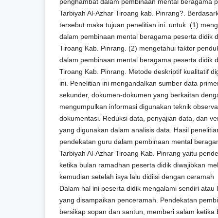
penghambat dalam pembinaan mental beragama pes
Tarbiyah Al-Azhar Tiroang kab. Pinrang?. Berdas
tersebut maka tujuan penelitian ini untuk (1) men
dalam pembinaan mental beragama peserta didik di
Tiroang Kab. Pinrang. (2) mengetahui faktor pen
dalam pembinaan mental beragama peserta didik di
Tiroang Kab. Pinrang. Metode deskriptif kualitatif 
ini. Penelitian ini mengandalkan sumber data prime
sekunder, dokumen-dokumen yang berkaitan denga
mengumpulkan informasi digunakan teknik observa
dokumentasi. Reduksi data, penyajian data, dan ver
yang digunakan dalam analisis data. Hasil penelit
pendekatan guru dalam pembinaan mental beragam
Tarbiyah Al-Azhar Tiroang Kab. Pinrang yaitu pend
ketika bulan ramadhan peserta didik diwajibkan m
kemudian setelah isya lalu didiisi dengan ceramah 
Dalam hal ini peserta didik mengalami sendiri ata
yang disampaikan penceramah. Pendekatan pembias
bersikap sopan dan santun, memberi salam ketik