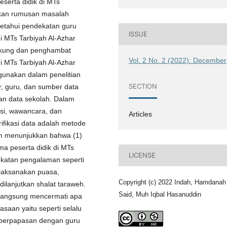
erta didik di MTs
arkan rumusan masalah
getahui pendekatan guru
ISSUE
 MTs Tarbiyah Al-Azhar
dukung dan penghambat
Vol. 2 No. 2 (2022): December
 MTs Tarbiyah Al-Azhar
digunakan dalam penelitian
SECTION
r, guru, dan sumber data
n data sekolah. Dalam
si, wawancara, dan
Articles
ifikasi data adalah metode
ian menunjukkan bahwa (1)
a peserta didik di MTs
LICENSE
ekatan pengalaman seperti
elaksanakan puasa,
Copyright (c) 2022 Indah, Hamdanah
dilanjutkan shalat taraweh.
Said, Muh Iqbal Hasanuddin
u langsung mencermati apa
aan yaitu seperti selalu
a berpapasan dengan guru